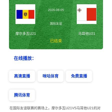
2026-06-05
00:00:00
国际友谊
摩尔多瓦U21
马耳他U21
已结束
摩尔多瓦U21vs马
在线播放：
耳他U21 国际友谊
高清直播
咪咕体育
免费直播
腾讯体育
在国际友谊联赛的赛场上，摩尔多瓦U21VS马耳他U21的对