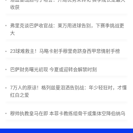
收获
弗里克谈巴萨收官战：莱万用进球告别，下赛季挑战更
大
23球难救主！马略卡射手穆里奇跻身西甲悲情射手榜
巴萨财务曙光初现 今夏或迎转会解禁时刻
7万人的原谅！格列兹曼泪洒告别战：年少轻狂时，才懂
红白之爱
穆帅执教皇马在即 本菲卡教练组骨干或集体空降伯纳乌