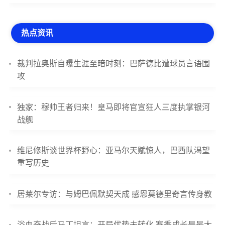
热点资讯
裁判拉奥斯自曝生涯至暗时刻：巴萨德比遭球员言语围
攻
独家：穆帅王者归来！皇马即将官宣狂人三度执掌银河
战舰
维尼修斯谈世界杯野心：亚马尔天赋惊人，巴西队渴望
重写历史
居莱尔专访：与姆巴佩默契天成 感恩莫德里奇言传身教
浴血奋战后马丁坦言：开局优势未转化 赛季成长是最大