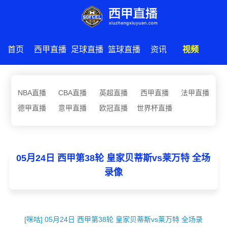
首页
西甲直播
足球直播
篮球直播
资讯
视频
NBA直播
CBA直播
英超直播
西甲直播
法甲直播
德甲直播
意甲直播
欧冠直播
世界杯直播
05月24日 西甲第38轮 皇家贝蒂斯vs莱万特 全场
录像
[咪咕] 05月24日 西甲第38轮 皇家贝蒂斯vs莱万特 全场录