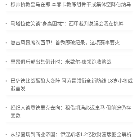
穆帅执教皇马在即 本菲卡教练组骨干或集体空降伯纳乌
马塔拉佐笑谈"身高困扰"：西甲裁判总误会我在挑衅
复古风暴席卷西甲！首秀即破纪录，这项赛事要火
里昂俱乐部出售倒计时：米歇尔-康领跑收购战
巴萨德比战酝酿大变阵 阿劳霍领衔全新防线 18岁小将或
迎首发
经纪人谈恩德里克去向：租借期满必返皇马 但前途仍存
变数
从绿茵场到商业帝国：伊涅斯塔1.2亿欧财富版图全解析