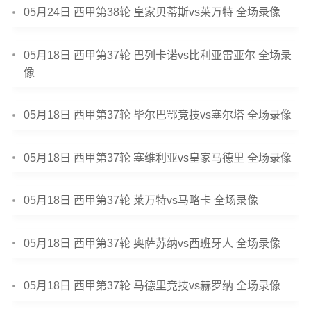
05月24日 西甲第38轮 皇家贝蒂斯vs莱万特 全场录像
05月18日 西甲第37轮 巴列卡诺vs比利亚雷亚尔 全场录
像
05月18日 西甲第37轮 毕尔巴鄂竞技vs塞尔塔 全场录像
05月18日 西甲第37轮 塞维利亚vs皇家马德里 全场录像
05月18日 西甲第37轮 莱万特vs马略卡 全场录像
05月18日 西甲第37轮 奥萨苏纳vs西班牙人 全场录像
05月18日 西甲第37轮 马德里竞技vs赫罗纳 全场录像