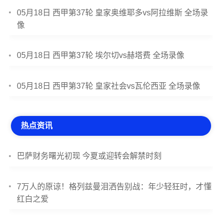
05月18日 西甲第37轮 皇家奥维耶多vs阿拉维斯 全场录
像
05月18日 西甲第37轮 埃尔切vs赫塔费 全场录像
05月18日 西甲第37轮 皇家社会vs瓦伦西亚 全场录像
热点资讯
巴萨财务曙光初现 今夏或迎转会解禁时刻
7万人的原谅！格列兹曼泪洒告别战：年少轻狂时，才懂
红白之爱