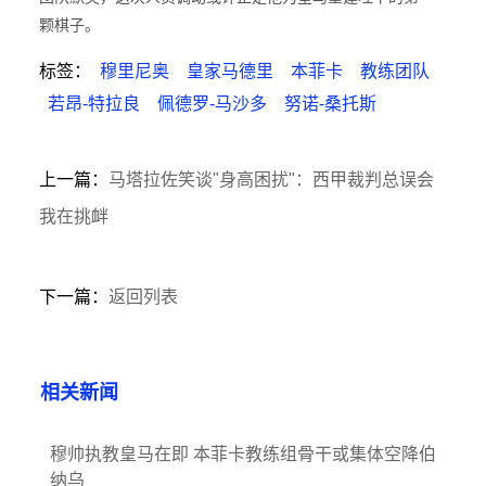
颗棋子。
标签：
穆里尼奥
皇家马德里
本菲卡
教练团队
若昂-特拉良
佩德罗-马沙多
努诺-桑托斯
上一篇：
马塔拉佐笑谈"身高困扰"：西甲裁判总误会
我在挑衅
下一篇：
返回列表
相关新闻
穆帅执教皇马在即 本菲卡教练组骨干或集体空降伯
纳乌