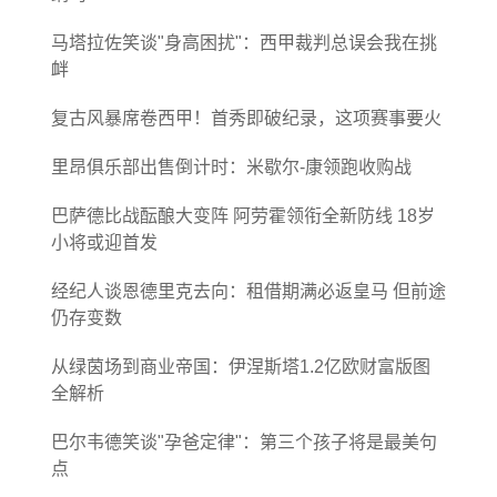
马塔拉佐笑谈"身高困扰"：西甲裁判总误会我在挑
衅
复古风暴席卷西甲！首秀即破纪录，这项赛事要火
里昂俱乐部出售倒计时：米歇尔-康领跑收购战
巴萨德比战酝酿大变阵 阿劳霍领衔全新防线 18岁
小将或迎首发
经纪人谈恩德里克去向：租借期满必返皇马 但前途
仍存变数
从绿茵场到商业帝国：伊涅斯塔1.2亿欧财富版图
全解析
巴尔韦德笑谈"孕爸定律"：第三个孩子将是最美句
点