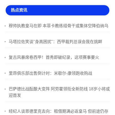
热点资讯
穆帅执教皇马在即 本菲卡教练组骨干或集体空降伯纳乌
马塔拉佐笑谈"身高困扰"：西甲裁判总误会我在挑衅
复古风暴席卷西甲！首秀即破纪录，这项赛事要火
里昂俱乐部出售倒计时：米歇尔-康领跑收购战
巴萨德比战酝酿大变阵 阿劳霍领衔全新防线 18岁小将或
迎首发
经纪人谈恩德里克去向：租借期满必返皇马 但前途仍存