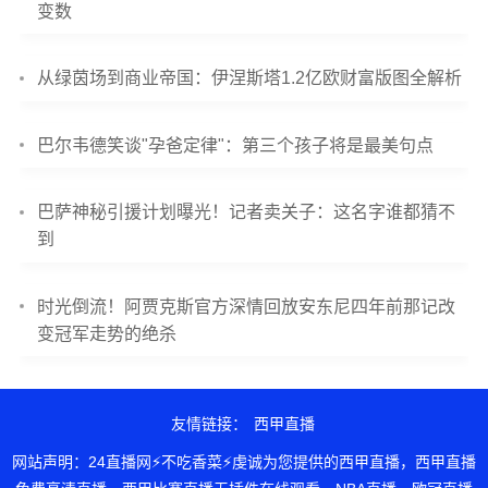
变数
从绿茵场到商业帝国：伊涅斯塔1.2亿欧财富版图全解析
巴尔韦德笑谈"孕爸定律"：第三个孩子将是最美句点
巴萨神秘引援计划曝光！记者卖关子：这名字谁都猜不
到
时光倒流！阿贾克斯官方深情回放安东尼四年前那记改
变冠军走势的绝杀
友情链接：
西甲直播
网站声明：24直播网⚡不吃香菜⚡虔诚为您提供的西甲直播，西甲直播