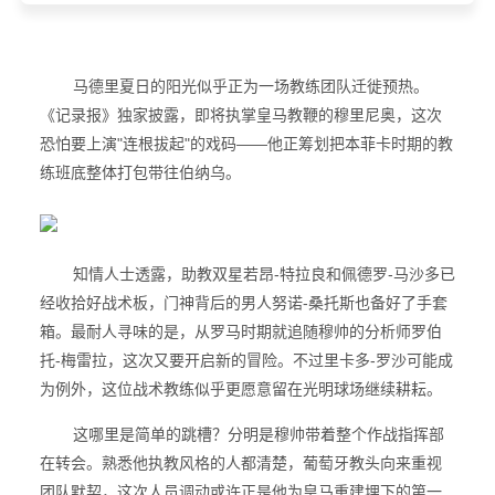
马德里夏日的阳光似乎正为一场教练团队迁徙预热。
《记录报》独家披露，即将执掌皇马教鞭的穆里尼奥，这次
恐怕要上演"连根拔起"的戏码——他正筹划把本菲卡时期的教
练班底整体打包带往伯纳乌。
知情人士透露，助教双星若昂-特拉良和佩德罗-马沙多已
经收拾好战术板，门神背后的男人努诺-桑托斯也备好了手套
箱。最耐人寻味的是，从罗马时期就追随穆帅的分析师罗伯
托-梅雷拉，这次又要开启新的冒险。不过里卡多-罗沙可能成
为例外，这位战术教练似乎更愿意留在光明球场继续耕耘。
这哪里是简单的跳槽？分明是穆帅带着整个作战指挥部
在转会。熟悉他执教风格的人都清楚，葡萄牙教头向来重视
团队默契，这次人员调动或许正是他为皇马重建埋下的第一