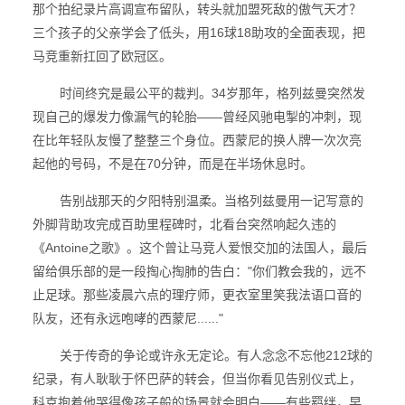
那个拍纪录片高调宣布留队，转头就加盟死敌的傲气天才？
三个孩子的父亲学会了低头，用16球18助攻的全面表现，把
马竞重新扛回了欧冠区。
时间终究是最公平的裁判。34岁那年，格列兹曼突然发
现自己的爆发力像漏气的轮胎——曾经风驰电掣的冲刺，现
在比年轻队友慢了整整三个身位。西蒙尼的换人牌一次次亮
起他的号码，不是在70分钟，而是在半场休息时。
告别战那天的夕阳特别温柔。当格列兹曼用一记写意的
外脚背助攻完成百助里程碑时，北看台突然响起久违的
《Antoine之歌》。这个曾让马竞人爱恨交加的法国人，最后
留给俱乐部的是一段掏心掏肺的告白："你们教会我的，远不
止足球。那些凌晨六点的理疗师，更衣室里笑我法语口音的
队友，还有永远咆哮的西蒙尼......"
关于传奇的争论或许永无定论。有人念念不忘他212球的
纪录，有人耿耿于怀巴萨的转会，但当你看见告别仪式上，
科克抱着他哭得像孩子般的场景就会明白——有些羁绊，早