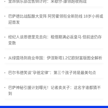
里昂俱乐部出售倒计时：米歇尔-康领跑收购战
巴萨德比战酝酿大变阵 阿劳霍领衔全新防线 18岁小将或
迎首发
经纪人谈恩德里克去向：租借期满必返皇马 但前途仍存
变数
从绿茵场到商业帝国：伊涅斯塔1.2亿欧财富版图全解析
巴尔韦德笑谈"孕爸定律"：第三个孩子将是最美句点
巴萨神秘引援计划曝光！记者卖关子：这名字谁都猜不
到