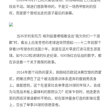
2026年5月17日的大都会球场，终场哨响后七万张座椅
纹丝不动。球迷们翘首等待的，不是又一场西甲胜利的狂
欢，而是那个曾经出走的游子最后的谢幕。
当35岁的安托万·格列兹曼哽咽着说出"我欠你们一个道
歉"时，看台上白发苍苍的老球迷突然想起——十二年前那个
穿着19号球衣的法国少年，就是在这片草皮打进马竞生涯首
球。如今212粒进球的队史纪录、500场红白征战的数字，都
在诉说着一个关于救赎的故事。
2014年那个闷热的夏天，刚刚经历欧冠决赛饮恨的西蒙
尼，把赌注押在了这个被法国青训体系遗弃的瘦弱男孩身
上。谁能想到，这个在皇家社会单季造26球的年轻人，会成
为马竞战术板上最锋利的那把尖刀？初来乍到时，他连更衣
室的西班牙俚语都听不明白，却在匪帅量身打造的影锋位置
上，交出了单季25球的惊艳答卷。