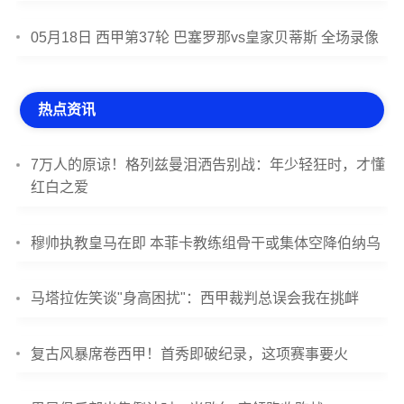
05月18日 西甲第37轮 巴塞罗那vs皇家贝蒂斯 全场录像
热点资讯
7万人的原谅！格列兹曼泪洒告别战：年少轻狂时，才懂
红白之爱
穆帅执教皇马在即 本菲卡教练组骨干或集体空降伯纳乌
马塔拉佐笑谈"身高困扰"：西甲裁判总误会我在挑衅
复古风暴席卷西甲！首秀即破纪录，这项赛事要火