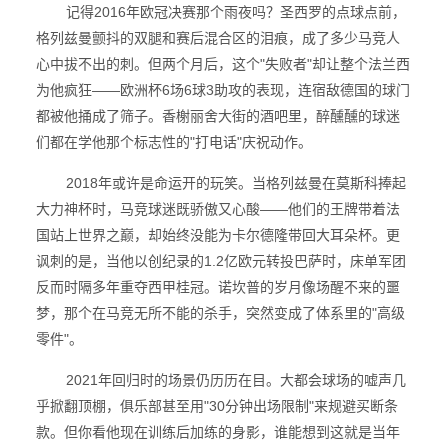
记得2016年欧冠决赛那个雨夜吗？圣西罗的点球点前，
格列兹曼颤抖的双腿和赛后混合区的泪痕，成了多少马竞人
心中拔不出的刺。但两个月后，这个"失败者"却让整个法兰西
为他疯狂——欧洲杯6场6球3助攻的表现，连宿敌德国的球门
都被他捅成了筛子。香榭丽舍大街的酒吧里，醉醺醺的球迷
们都在学他那个标志性的"打电话"庆祝动作。
2018年或许是命运开的玩笑。当格列兹曼在莫斯科捧起
大力神杯时，马竞球迷既骄傲又心酸——他们的王牌带着法
国站上世界之巅，却始终没能为卡尔德隆带回大耳朵杯。更
讽刺的是，当他以创纪录的1.2亿欧元转投巴萨时，床单军团
反而时隔多年重夺西甲桂冠。诺坎普的岁月像场醒不来的噩
梦，那个在马竞无所不能的杀手，突然变成了体系里的"高级
零件"。
2021年回归时的场景仍历历在目。大都会球场的嘘声几
乎掀翻顶棚，俱乐部甚至用"30分钟出场限制"来规避买断条
款。但你看他现在训练后加练的身影，谁能想到这就是当年