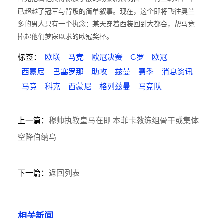
已超越了冠军与背叛的简单叙事。现在，这个即将飞往奥兰
多的男人只有一个执念：某天穿着西装回到大都会，帮马竞
捧起他们梦寐以求的欧冠奖杯。
标签：
欧联
马竞
欧冠决赛
C罗
欧冠
西蒙尼
巴塞罗那
助攻
兹曼
赛季
消息资讯
马竞
科克
西蒙尼
格列兹曼
马竞队
上一篇：
穆帅执教皇马在即 本菲卡教练组骨干或集体
空降伯纳乌
下一篇：
返回列表
相关新闻