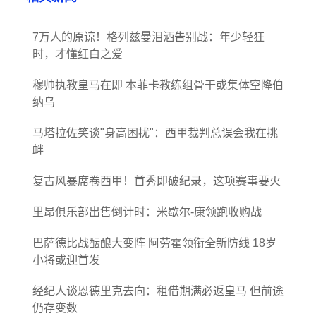
7万人的原谅！格列兹曼泪洒告别战：年少轻狂
时，才懂红白之爱
穆帅执教皇马在即 本菲卡教练组骨干或集体空降伯
纳乌
马塔拉佐笑谈"身高困扰"：西甲裁判总误会我在挑
衅
复古风暴席卷西甲！首秀即破纪录，这项赛事要火
里昂俱乐部出售倒计时：米歇尔-康领跑收购战
巴萨德比战酝酿大变阵 阿劳霍领衔全新防线 18岁
小将或迎首发
经纪人谈恩德里克去向：租借期满必返皇马 但前途
仍存变数