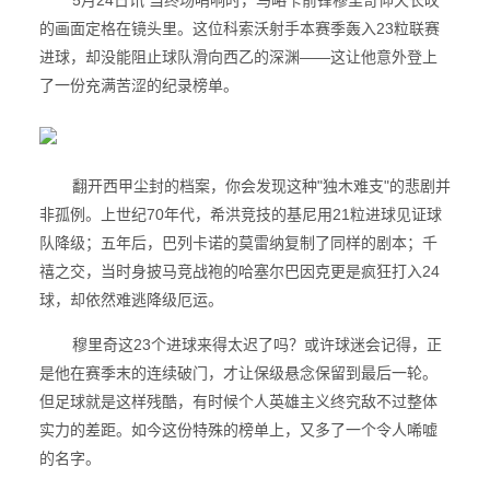
5月24日讯 当终场哨响时，马略卡前锋穆里奇仰天长叹
的画面定格在镜头里。这位科索沃射手本赛季轰入23粒联赛
进球，却没能阻止球队滑向西乙的深渊——这让他意外登上
了一份充满苦涩的纪录榜单。
翻开西甲尘封的档案，你会发现这种"独木难支"的悲剧并
非孤例。上世纪70年代，希洪竞技的基尼用21粒进球见证球
队降级；五年后，巴列卡诺的莫雷纳复制了同样的剧本；千
禧之交，当时身披马竞战袍的哈塞尔巴因克更是疯狂打入24
球，却依然难逃降级厄运。
穆里奇这23个进球来得太迟了吗？或许球迷会记得，正
是他在赛季末的连续破门，才让保级悬念保留到最后一轮。
但足球就是这样残酷，有时候个人英雄主义终究敌不过整体
实力的差距。如今这份特殊的榜单上，又多了一个令人唏嘘
的名字。