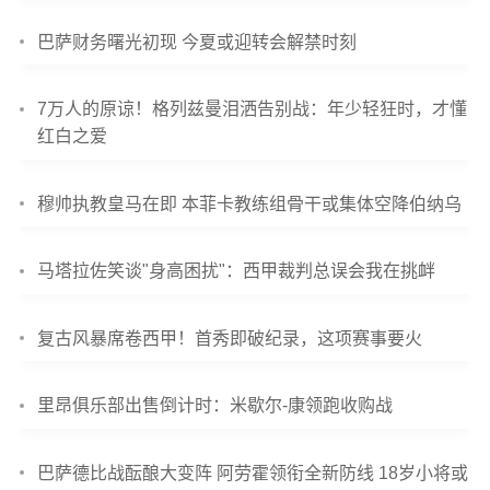
巴萨财务曙光初现 今夏或迎转会解禁时刻
7万人的原谅！格列兹曼泪洒告别战：年少轻狂时，才懂
红白之爱
穆帅执教皇马在即 本菲卡教练组骨干或集体空降伯纳乌
马塔拉佐笑谈"身高困扰"：西甲裁判总误会我在挑衅
复古风暴席卷西甲！首秀即破纪录，这项赛事要火
里昂俱乐部出售倒计时：米歇尔-康领跑收购战
巴萨德比战酝酿大变阵 阿劳霍领衔全新防线 18岁小将或