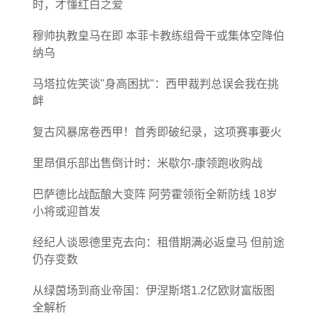
时，才懂红白之爱
穆帅执教皇马在即 本菲卡教练组骨干或集体空降伯
纳乌
马塔拉佐笑谈"身高困扰"：西甲裁判总误会我在挑
衅
复古风暴席卷西甲！首秀即破纪录，这项赛事要火
里昂俱乐部出售倒计时：米歇尔-康领跑收购战
巴萨德比战酝酿大变阵 阿劳霍领衔全新防线 18岁
小将或迎首发
经纪人谈恩德里克去向：租借期满必返皇马 但前途
仍存变数
从绿茵场到商业帝国：伊涅斯塔1.2亿欧财富版图
全解析