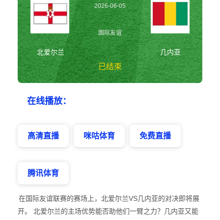
2026-06-05
00:00:00
国际友谊
北爱尔兰
几内亚
已结束
北爱尔兰vs几内亚
在线播放：
国际友谊
高清直播
咪咕体育
免费直播
腾讯体育
在国际友谊联赛的赛场上，北爱尔兰VS几内亚的对决即将展
开。 北爱尔兰的主场优势能否助他们一臂之力？几内亚又能