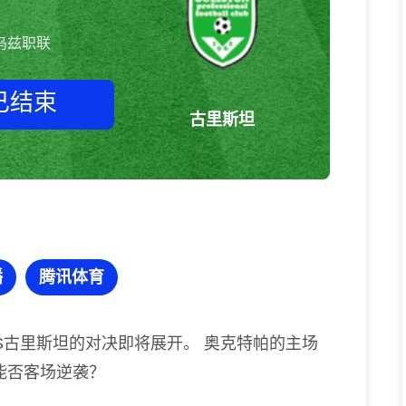
乌兹职联
已结束
古里斯坦
奥克特帕vs古里斯坦 乌兹职联
播
腾讯体育
S古里斯坦的对决即将展开。 奥克特帕的主场
能否客场逆袭？