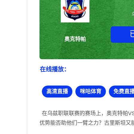
奥克特帕
在线播放：
高清直播
咪咕体育
免费直
在乌兹职联联赛的赛场上，奥克特帕V
优势能否助他们一臂之力？古里斯坦又