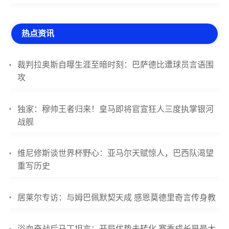
热点资讯
裁判拉奥斯自曝生涯至暗时刻：巴萨德比遭球员言语围
攻
独家：穆帅王者归来！皇马即将官宣狂人三度执掌银河
战舰
维尼修斯谈世界杯野心：亚马尔天赋惊人，巴西队渴望
重写历史
居莱尔专访：与姆巴佩默契天成 感恩莫德里奇言传身教
浴血奋战后马丁坦言：开局优势未转化 赛季成长是最大