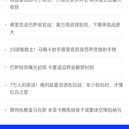
收获
弗里克谈巴萨收官战：莱万用进球告别，下赛季挑战更
大
23球难救主！马略卡射手穆里奇跻身西甲悲情射手榜
巴萨财务曙光初现 今夏或迎转会解禁时刻
7万人的原谅！格列兹曼泪洒告别战：年少轻狂时，才懂
红白之爱
穆帅执教皇马在即 本菲卡教练组骨干或集体空降伯纳乌