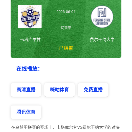
2026-06-04
20:30:00
乌兹甲
卡塔库尔甘
费尔干纳大学
已结束
卡塔库尔甘vs费尔
在线播放：
干纳大学 乌兹甲
高清直播
咪咕体育
免费直播
腾讯体育
在乌兹甲联赛的赛场上，卡塔库尔甘VS费尔干纳大学的对决