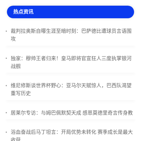
热点资讯
裁判拉奥斯自曝生涯至暗时刻：巴萨德比遭球员言语围
攻
独家：穆帅王者归来！皇马即将官宣狂人三度执掌银河
战舰
维尼修斯谈世界杯野心：亚马尔天赋惊人，巴西队渴望
重写历史
居莱尔专访：与姆巴佩默契天成 感恩莫德里奇言传身教
浴血奋战后马丁坦言：开局优势未转化 赛季成长是最大
收获