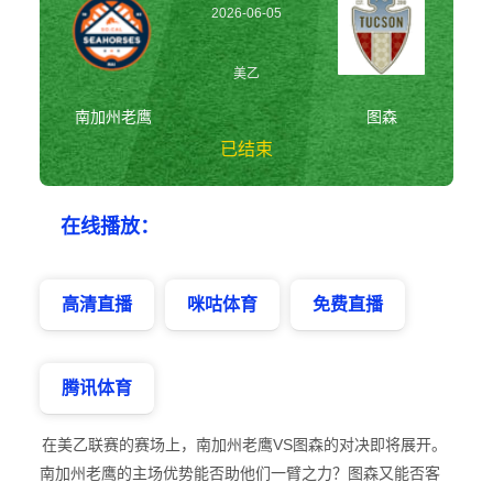
2026-06-05
10:00:00
美乙
南加州老鹰
图森
已结束
南加州老鹰vs图森
在线播放：
美乙
高清直播
咪咕体育
免费直播
腾讯体育
在美乙联赛的赛场上，南加州老鹰VS图森的对决即将展开。
南加州老鹰的主场优势能否助他们一臂之力？图森又能否客