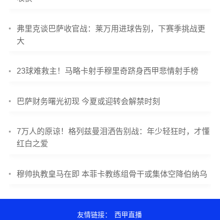
弗里克谈巴萨收官战：莱万用进球告别，下赛季挑战更
大
23球难救主！马略卡射手穆里奇跻身西甲悲情射手榜
巴萨财务曙光初现 今夏或迎转会解禁时刻
7万人的原谅！格列兹曼泪洒告别战：年少轻狂时，才懂
红白之爱
穆帅执教皇马在即 本菲卡教练组骨干或集体空降伯纳乌
友情链接：
西甲直播