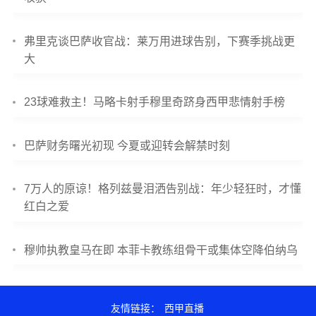
弗里克谈巴萨收官战：莱万用进球告别，下赛季挑战更
大
23球难救主！马略卡射手穆里奇跻身西甲悲情射手榜
巴萨财务曙光初现 今夏或迎转会解禁时刻
7万人的原谅！格列兹曼泪洒告别战：年少轻狂时，才懂
红白之爱
穆帅执教皇马在即 本菲卡教练组骨干或集体空降伯纳乌
友情链接：
西甲直播