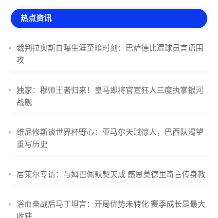
热点资讯
裁判拉奥斯自曝生涯至暗时刻：巴萨德比遭球员言语围
攻
独家：穆帅王者归来！皇马即将官宣狂人三度执掌银河
战舰
维尼修斯谈世界杯野心：亚马尔天赋惊人，巴西队渴望
重写历史
居莱尔专访：与姆巴佩默契天成 感恩莫德里奇言传身教
浴血奋战后马丁坦言：开局优势未转化 赛季成长是最大
收获