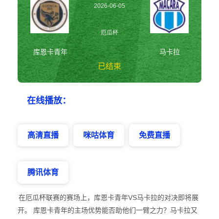
2026-06-05
07:30:00
厄瓜杯
库恩卡青年
马卡拉
已结束
库恩卡青年vs马卡
在线播放：
拉 厄瓜杯
高清直播
咪咕体育
免费直播
腾讯体育
在厄瓜杯联赛的赛场上，库恩卡青年VS马卡拉的对决即将展
开。 库恩卡青年的主场优势能否助他们一臂之力？马卡拉又