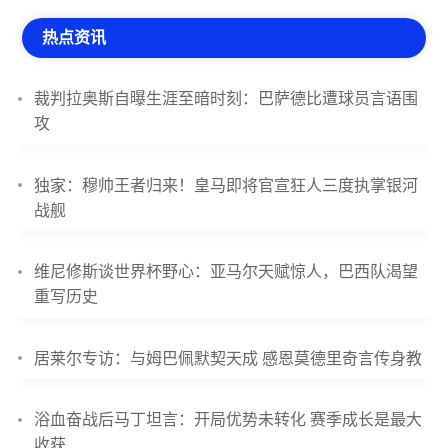
热点资讯
裁判拉奥斯自曝生涯至暗时刻：巴萨德比遭球员言语围
攻
独家：穆帅王者归来！皇马即将官宣狂人三度执掌银河
战舰
维尼修斯谈世界杯野心：亚马尔天赋惊人，巴西队渴望
重写历史
居莱尔专访：与姆巴佩默契天成 感恩莫德里奇言传身教
浴血奋战后马丁坦言：开局优势未转化 赛季成长是最大
收获