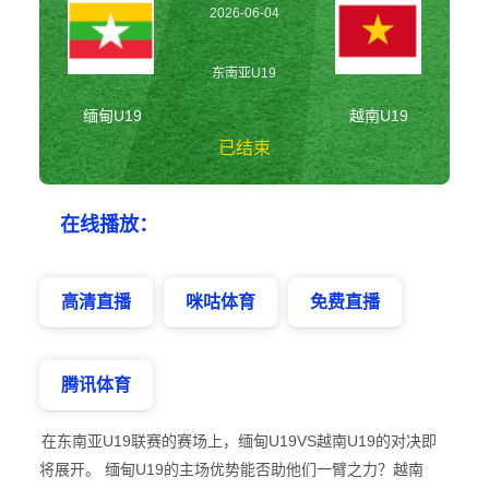
2026-06-04
17:00:00
东南亚U19
缅甸U19
越南U19
已结束
缅甸U19vs越南
在线播放：
U19 东南亚U19
高清直播
咪咕体育
免费直播
腾讯体育
在东南亚U19联赛的赛场上，缅甸U19VS越南U19的对决即
将展开。 缅甸U19的主场优势能否助他们一臂之力？越南