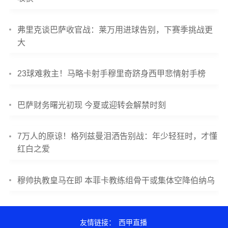
弗里克谈巴萨收官战：莱万用进球告别，下赛季挑战更
大
23球难救主！马略卡射手穆里奇跻身西甲悲情射手榜
巴萨财务曙光初现 今夏或迎转会解禁时刻
7万人的原谅！格列兹曼泪洒告别战：年少轻狂时，才懂
红白之爱
穆帅执教皇马在即 本菲卡教练组骨干或集体空降伯纳乌
友情链接：
西甲直播