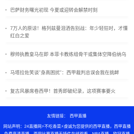
巴萨财务曙光初现 今夏或迎转会解禁时刻
7万人的原谅！格列兹曼泪洒告别战：年少轻狂时，才懂
红白之爱
穆帅执教皇马在即 本菲卡教练组骨干或集体空降伯纳乌
马塔拉佐笑谈"身高困扰"：西甲裁判总误会我在挑衅
复古风暴席卷西甲！首秀即破纪录，这项赛事要火
友情链接：
西甲直播
网站声明：24直播网⚡不吃香菜⚡虔诚为您提供的西甲直播，西甲直播
免费高清直播，西甲比赛直播无插件在线观看、NBA直播、欧冠直播