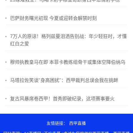
巴萨财务曙光初现 今夏或迎转会解禁时刻
7万人的原谅！格列兹曼泪洒告别战：年少轻狂时，才懂
红白之爱
穆帅执教皇马在即 本菲卡教练组骨干或集体空降伯纳乌
马塔拉佐笑谈"身高困扰"：西甲裁判总误会我在挑衅
复古风暴席卷西甲！首秀即破纪录，这项赛事要火
友情链接：
西甲直播