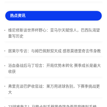
热点资讯
维尼修斯谈世界杯野心：亚马尔天赋惊人，巴西队渴望
重写历史
居莱尔专访：与姆巴佩默契天成 感恩莫德里奇言传身教
浴血奋战后马丁坦言：开局优势未转化 赛季成长是最大
收获
弗里克谈巴萨收官战：莱万用进球告别，下赛季挑战更
大
23球难救主！马略卡射手穆里奇跻身西甲悲情射手榜