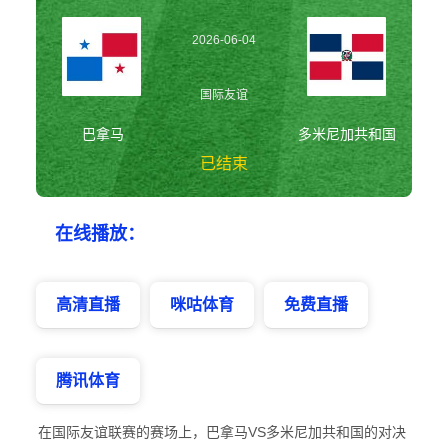
2026-06-04
08:45:00
国际友谊
巴拿马
多米尼加共和国
已结束
巴拿马vs多米尼加
在线播放：
共和国 国际友谊
高清直播
咪咕体育
免费直播
腾讯体育
在国际友谊联赛的赛场上，巴拿马VS多米尼加共和国的对决