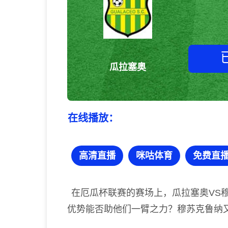
瓜拉塞奥
在线播放：
高清直播
咪咕体育
免费直
在厄瓜杯联赛的赛场上，瓜拉塞奥VS
优势能否助他们一臂之力？穆苏克鲁纳