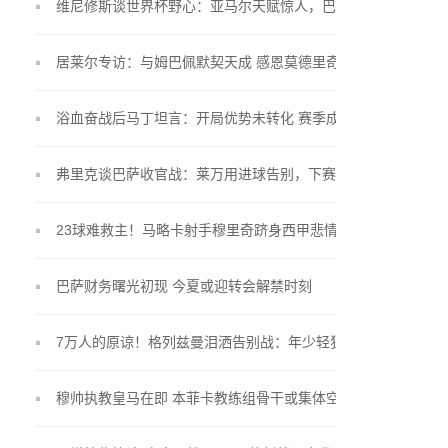
维尼修斯谈世界杯野心：亚马尔天赋惊人，巴西队渴
望重写历史
居莱尔专访：与姆巴佩默契天成 感恩莫德里奇言传身
教
浴血奋战后马丁坦言：开局优势未转化 赛季成长是最
大收获
弗里克谈巴萨收官战：莱万用进球告别，下赛季挑战
更大
23球难救主！马略卡射手穆里奇跻身西甲悲情射手榜
巴萨财务曙光初现 今夏或迎转会解禁时刻
7万人的原谅！格列兹曼泪洒告别战：年少轻狂时，才
懂红白之爱
穆帅执教皇马在即 本菲卡教练组骨干或集体空降伯纳
乌