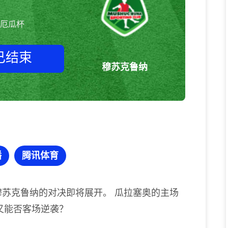
厄瓜杯
已结束
穆苏克鲁纳
瓜拉塞奥vs穆苏克鲁纳 厄瓜杯
播
腾讯体育
穆苏克鲁纳的对决即将展开。 瓜拉塞奥的主场
又能否客场逆袭？