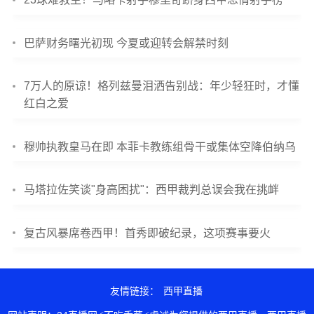
巴萨财务曙光初现 今夏或迎转会解禁时刻
7万人的原谅！格列兹曼泪洒告别战：年少轻狂时，才懂
红白之爱
穆帅执教皇马在即 本菲卡教练组骨干或集体空降伯纳乌
马塔拉佐笑谈"身高困扰"：西甲裁判总误会我在挑衅
复古风暴席卷西甲！首秀即破纪录，这项赛事要火
友情链接：
西甲直播