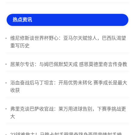
热点资讯
维尼修斯谈世界杯野心：亚马尔天赋惊人，巴西队渴望
重写历史
居莱尔专访：与姆巴佩默契天成 感恩莫德里奇言传身教
浴血奋战后马丁坦言：开局优势未转化 赛季成长是最大
收获
弗里克谈巴萨收官战：莱万用进球告别，下赛季挑战更
大
23球难救主！马略卡射手穆里奇跻身西甲悲情射手榜