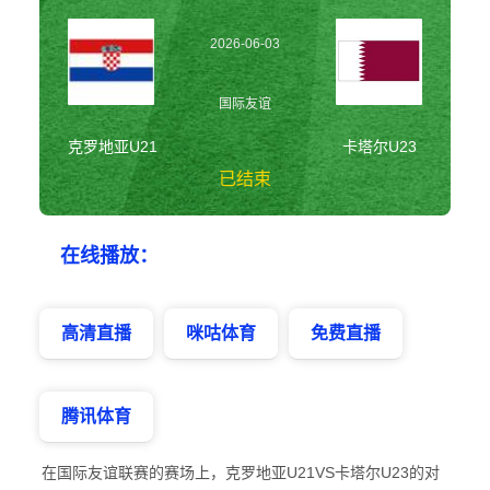
2026-06-03
23:30:00
国际友谊
克罗地亚U21
卡塔尔U23
已结束
克罗地亚U21vs卡
在线播放：
塔尔U23 国际友谊
高清直播
咪咕体育
免费直播
腾讯体育
在国际友谊联赛的赛场上，克罗地亚U21VS卡塔尔U23的对