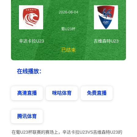
2026-06-04
03:00:00
葡U23杯
辛达卡拉U23
吉维森特U23
已结束
辛达卡拉U23vs吉
在线播放：
维森特U23 葡U23
杯
高清直播
咪咕体育
免费直播
腾讯体育
在葡U23杯联赛的赛场上，辛达卡拉U23VS吉维森特U23的