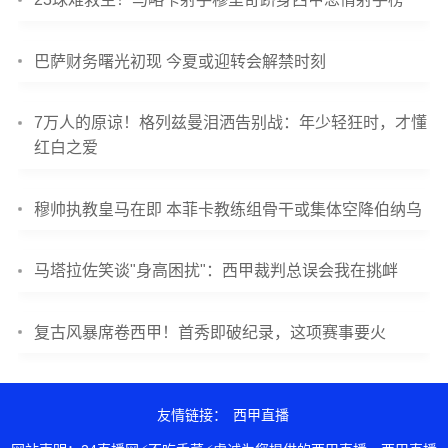
巴萨财务曙光初现 今夏或迎转会解禁时刻
7万人的原谅！格列兹曼泪洒告别战：年少轻狂时，才懂
红白之爱
穆帅执教皇马在即 本菲卡教练组骨干或集体空降伯纳乌
马塔拉佐笑谈"身高困扰"：西甲裁判总误会我在挑衅
复古风暴席卷西甲！首秀即破纪录，这项赛事要火
友情链接：
西甲直播