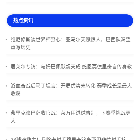
热点资讯
维尼修斯谈世界杯野心：亚马尔天赋惊人，巴西队渴望
重写历史
居莱尔专访：与姆巴佩默契天成 感恩莫德里奇言传身教
浴血奋战后马丁坦言：开局优势未转化 赛季成长是最大
收获
弗里克谈巴萨收官战：莱万用进球告别，下赛季挑战更
大
23球难救主！马略卡射手穆里奇跻身西甲悲情射手榜