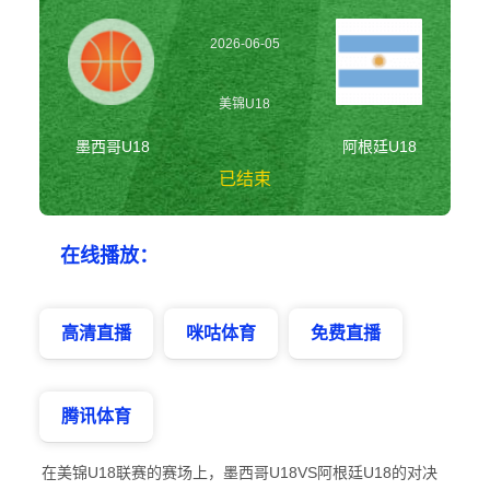
2026-06-05
10:00:00
美锦U18
墨西哥U18
阿根廷U18
已结束
墨西哥U18vs阿根
在线播放：
廷U18 美锦U18
高清直播
咪咕体育
免费直播
腾讯体育
在美锦U18联赛的赛场上，墨西哥U18VS阿根廷U18的对决