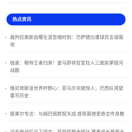
热点资讯
裁判拉奥斯自曝生涯至暗时刻：巴萨德比遭球员言语围
攻
独家：穆帅王者归来！皇马即将官宣狂人三度执掌银河
战舰
维尼修斯谈世界杯野心：亚马尔天赋惊人，巴西队渴望
重写历史
居莱尔专访：与姆巴佩默契天成 感恩莫德里奇言传身教
浴血奋战后马丁坦言：开局优势未转化 赛季成长是最大