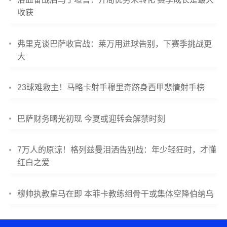
收获
弗里克谈巴萨收官战：莱万用进球告别，下赛季挑战更
大
23球难救主！马略卡射手穆里奇跻身西甲悲情射手榜
巴萨财务曙光初现 今夏或迎转会解禁时刻
7万人的原谅！格列兹曼泪洒告别战：年少轻狂时，才懂
红白之爱
穆帅执教皇马在即 本菲卡教练组骨干或集体空降伯纳乌