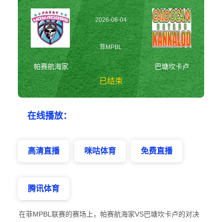
2026-06-04
20:00:00
菲MPBL
帕赛航海家
巴塘坎卡卢
已结束
帕赛航海家vs巴塘
在线播放：
坎卡卢 菲MPBL
高清直播
咪咕体育
免费直播
腾讯体育
在菲MPBL联赛的赛场上，帕赛航海家VS巴塘坎卡卢的对决