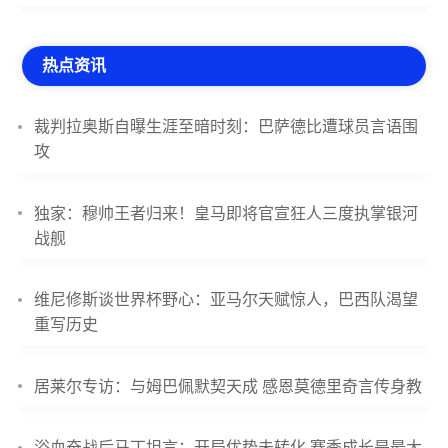
热点资讯
裁判拉奥斯自曝生涯至暗时刻：巴萨德比遭球员言语围
攻
独家：穆帅王者归来！皇马即将官宣狂人三度执掌银河
战舰
维尼修斯谈世界杯野心：亚马尔天赋惊人，巴西队渴望
重写历史
居莱尔专访：与姆巴佩默契天成 感恩莫德里奇言传身教
浴血奋战后马丁坦言：开局优势未转化 赛季成长是最大