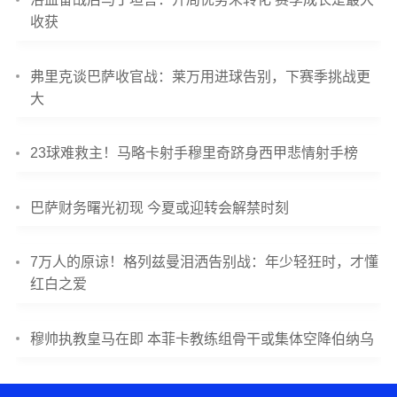
收获
弗里克谈巴萨收官战：莱万用进球告别，下赛季挑战更
大
23球难救主！马略卡射手穆里奇跻身西甲悲情射手榜
巴萨财务曙光初现 今夏或迎转会解禁时刻
7万人的原谅！格列兹曼泪洒告别战：年少轻狂时，才懂
红白之爱
穆帅执教皇马在即 本菲卡教练组骨干或集体空降伯纳乌