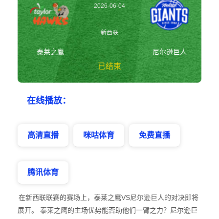
2026-06-04
15:00:00
新西联
泰莱之鹰
尼尔逊巨人
已结束
泰莱之鹰vs尼尔逊
在线播放：
巨人 新西联
高清直播
咪咕体育
免费直播
腾讯体育
在新西联联赛的赛场上，泰莱之鹰VS尼尔逊巨人的对决即将
展开。 泰莱之鹰的主场优势能否助他们一臂之力？尼尔逊巨