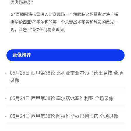
否客场逆袭？
24直播网将带您深入比赛现场，全程跟踪这场精彩对决，捕
捉华伦西亚VS毕尔包的每一个关键战术布置和球员的灵光一
现，让您不错过任何精彩瞬间。
录像推荐
05月25日 西甲第38轮 比利亚雷亚尔vs马德里竞技 全场
录像
05月24日 西甲第38轮 塞尔塔vs塞维利亚 全场录像
05月24日 西甲第38轮 阿拉维斯vs巴列卡诺 全场录像