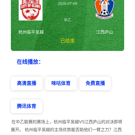
2026-07-08
19:30:00
中乙
杭州临平吴越
江西庐山
已结束
杭州临平吴越vs江
在线播放：
西庐山 中乙
高清直播
咪咕体育
免费直播
腾讯体育
在中乙联赛的赛场上，杭州临平吴越VS江西庐山的对决即将
展开。 杭州临平吴越的主场优势能否助他们一臂之力？江西