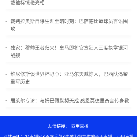
戴袖标惊艳亮相
裁判拉奥斯自曝生涯至暗时刻：巴萨德比遭球员言语围
攻
独家：穆帅王者归来！皇马即将官宣狂人三度执掌银河
战舰
维尼修斯谈世界杯野心：亚马尔天赋惊人，巴西队渴望
重写历史
居莱尔专访：与姆巴佩默契天成 感恩莫德里奇言传身教
友情链接：
西甲直播
网站声明：24直播网⚡不吃香菜⚡虔诚为您提供的西甲直播，西甲直播