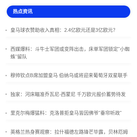
热点资讯
皇马球衣赞助收入真相：2.4亿欧元还是3亿欧元？
西媒爆料：斗牛士军团或变阵出击，床单军团锁定"小蜘
蛛"留队
穆帅钦点B席加盟皇马 伯纳乌或将迎来葡萄牙双星联手
独家：河床瞄准乔瓦尼-西蒙尼 千万欧元报价蓄势待发
里克尔梅爆猛料：克洛普拒皇马皆因佛爷"垂帘听政"
英格兰热身赛观察：拉什福德左路锋芒毕露，贝林厄姆