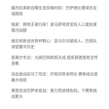
裁判拉奥斯自曝生涯至暗时刻：巴萨德比遭球员言
语围攻
独家：穆帅王者归来！皇马即将官宣狂人三度执掌
银河战舰
维尼修斯谈世界杯野心：亚马尔天赋惊人，巴西队
渴望重写历史
居莱尔专访：与姆巴佩默契天成 感恩莫德里奇言传
身教
浴血奋战后马丁坦言：开局优势未转化 赛季成长是
最大收获
弗里克谈巴萨收官战：莱万用进球告别，下赛季挑
战更大