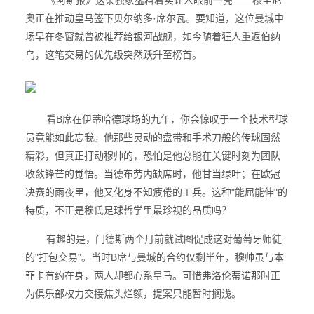
《阿斯报》这条独家猛料着实让人眼前一亮——穆里尼
奥正在推动皇马签下贝尔纳多·席尔瓦。要知道，这位曼城中
场早在冬窗就曾被推荐给银河战舰，如今随着狂人重返伯纳
乌，这笔交易的优先级突然跃升至榜首。
看B席在伊蒂哈德球场的九年，你会惊叹于一个技术型球
员竟能如此忘我。他那些灵动的盘带和手术刀般的传球固然
精彩，但真正打动穆帅的，恐怕是他总能在关键时刻为团队
收敛锋芒的觉悟。当德布劳内缺席时，他甘当绿叶；在欧冠
决赛的雨夜里，他又化身不知疲倦的工兵。这种"能屈能伸"的
特质，不正是穆氏足球哲学里最珍视的品质吗？
有趣的是，门德斯两个月前就试图促成这对葡萄牙师徒
的"打包交易"。当时B席与曼城的合约仅剩半年，穆帅虽与本
菲卡有约在身，两人却都心系皇马。可惜弗洛伦蒂诺那时正
为俱乐部权力交接焦头烂额，提案只能暂时搁浅。