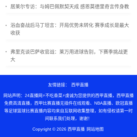
居莱尔专访：与姆巴佩默契天成 感恩莫德里奇言传身教
浴血奋战后马丁坦言：开局优势未转化 赛季成长是最大
收获
弗里克谈巴萨收官战：莱万用进球告别，下赛季挑战更
大
友情链接：
西甲直播
网站声明：24直播网⚡不吃香菜⚡虔诚为您提供的西甲直播，西甲直播
免费高清直播，西甲比赛直播无插件在线观看、NBA直播、欧冠直播
等足球篮球比赛直播内容均来自互联网收集整理，如有侵权请第一时
间联系我们处理，谢谢！
Copyright © 2026 西甲直播
网站地图