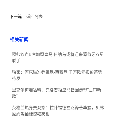
下一篇：
返回列表
相关新闻
穆帅钦点B席加盟皇马 伯纳乌或将迎来葡萄牙双星
联手
独家：河床瞄准乔瓦尼-西蒙尼 千万欧元报价蓄势
待发
里克尔梅爆猛料：克洛普拒皇马皆因佛爷"垂帘听
政"
英格兰热身赛观察：拉什福德左路锋芒毕露，贝林
厄姆戴袖标惊艳亮相