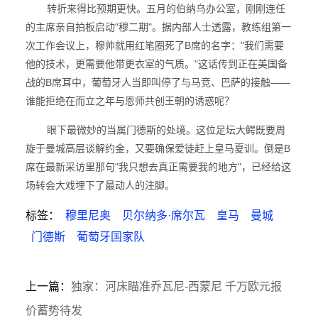
转折来得比预期更快。五月的伯纳乌办公室，刚刚连任
的主席亲自拍板启动"穆二期"。据内部人士透露，教练组第一
次工作会议上，穆帅就用红笔圈死了B席的名字："我们需要
他的技术，更需要他带更衣室的气质。"这话传到正在美国备
战的B席耳中，葡萄牙人当即叫停了与马竞、巴萨的接触——
谁能拒绝在而立之年与恩师共创王朝的诱惑呢？
眼下最微妙的当属门德斯的处境。这位足坛大鳄既要周
旋于曼城高层谈解约金，又要确保爱徒赶上皇马夏训。倒是B
席在最新采访里那句"我只想去真正需要我的地方"，已经给这
场转会大戏埋下了最动人的注脚。
标签：
穆里尼奥
贝尔纳多·席尔瓦
皇马
曼城
门德斯
葡萄牙国家队
上一篇：
独家：河床瞄准乔瓦尼-西蒙尼 千万欧元报
价蓄势待发