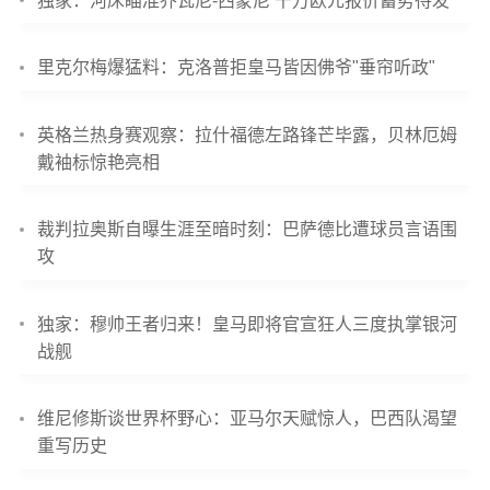
独家：河床瞄准乔瓦尼-西蒙尼 千万欧元报价蓄势待发
里克尔梅爆猛料：克洛普拒皇马皆因佛爷"垂帘听政"
英格兰热身赛观察：拉什福德左路锋芒毕露，贝林厄姆
戴袖标惊艳亮相
裁判拉奥斯自曝生涯至暗时刻：巴萨德比遭球员言语围
攻
独家：穆帅王者归来！皇马即将官宣狂人三度执掌银河
战舰
维尼修斯谈世界杯野心：亚马尔天赋惊人，巴西队渴望
重写历史