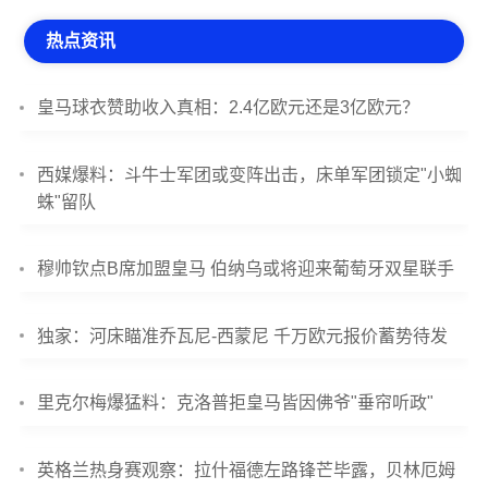
热点资讯
皇马球衣赞助收入真相：2.4亿欧元还是3亿欧元？
西媒爆料：斗牛士军团或变阵出击，床单军团锁定"小蜘
蛛"留队
穆帅钦点B席加盟皇马 伯纳乌或将迎来葡萄牙双星联手
独家：河床瞄准乔瓦尼-西蒙尼 千万欧元报价蓄势待发
里克尔梅爆猛料：克洛普拒皇马皆因佛爷"垂帘听政"
英格兰热身赛观察：拉什福德左路锋芒毕露，贝林厄姆