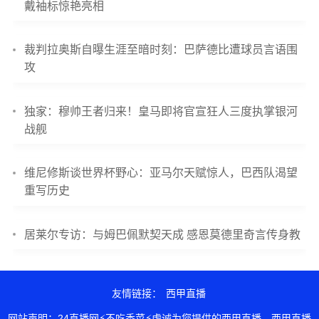
戴袖标惊艳亮相
裁判拉奥斯自曝生涯至暗时刻：巴萨德比遭球员言语围
攻
独家：穆帅王者归来！皇马即将官宣狂人三度执掌银河
战舰
维尼修斯谈世界杯野心：亚马尔天赋惊人，巴西队渴望
重写历史
居莱尔专访：与姆巴佩默契天成 感恩莫德里奇言传身教
友情链接：
西甲直播
网站声明：24直播网⚡不吃香菜⚡虔诚为您提供的西甲直播，西甲直播