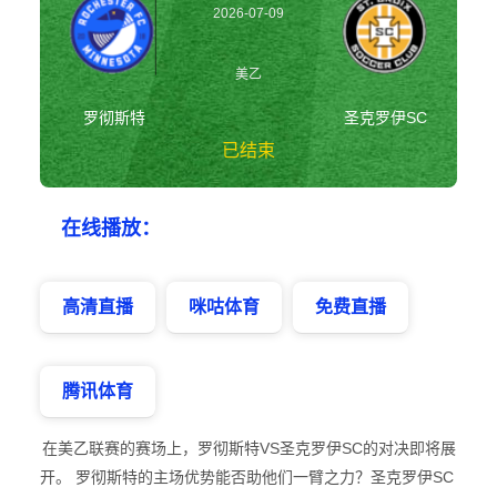
2026-07-09
07:00:00
美乙
罗彻斯特
圣克罗伊SC
已结束
罗彻斯特vs圣克罗
在线播放：
伊SC 美乙
高清直播
咪咕体育
免费直播
腾讯体育
在美乙联赛的赛场上，罗彻斯特VS圣克罗伊SC的对决即将展
开。 罗彻斯特的主场优势能否助他们一臂之力？圣克罗伊SC