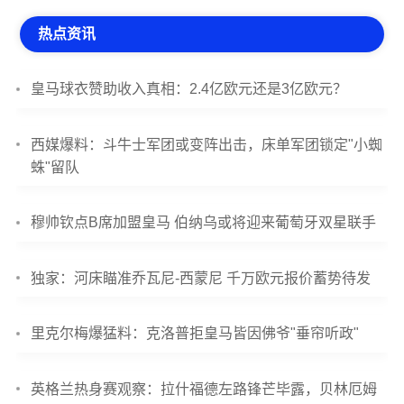
热点资讯
皇马球衣赞助收入真相：2.4亿欧元还是3亿欧元？
西媒爆料：斗牛士军团或变阵出击，床单军团锁定"小蜘
蛛"留队
穆帅钦点B席加盟皇马 伯纳乌或将迎来葡萄牙双星联手
独家：河床瞄准乔瓦尼-西蒙尼 千万欧元报价蓄势待发
里克尔梅爆猛料：克洛普拒皇马皆因佛爷"垂帘听政"
英格兰热身赛观察：拉什福德左路锋芒毕露，贝林厄姆