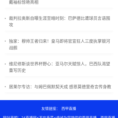
戴袖标惊艳亮相
裁判拉奥斯自曝生涯至暗时刻：巴萨德比遭球员言语围
攻
独家：穆帅王者归来！皇马即将官宣狂人三度执掌银河
战舰
维尼修斯谈世界杯野心：亚马尔天赋惊人，巴西队渴望
重写历史
居莱尔专访：与姆巴佩默契天成 感恩莫德里奇言传身教
友情链接：
西甲直播
网站声明：24直播网⚡不吃香菜⚡虔诚为您提供的西甲直播，西甲直播