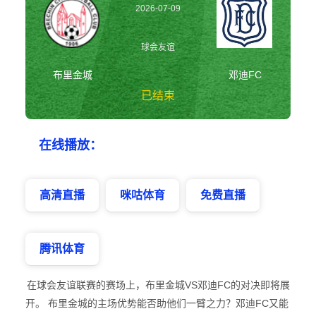
2026-07-09
02:45:00
球会友谊
布里金城
邓迪FC
已结束
布里金城vs邓迪
在线播放：
FC 球会友谊
高清直播
咪咕体育
免费直播
腾讯体育
在球会友谊联赛的赛场上，布里金城VS邓迪FC的对决即将展
开。 布里金城的主场优势能否助他们一臂之力？邓迪FC又能