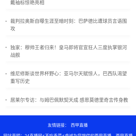
戴袖标惊艳亮相
裁判拉奥斯自曝生涯至暗时刻：巴萨德比遭球员言语围
攻
独家：穆帅王者归来！皇马即将官宣狂人三度执掌银河
战舰
维尼修斯谈世界杯野心：亚马尔天赋惊人，巴西队渴望
重写历史
居莱尔专访：与姆巴佩默契天成 感恩莫德里奇言传身教
友情链接：
西甲直播
网站声明：24直播网⚡不吃香菜⚡虔诚为您提供的西甲直播，西甲直播