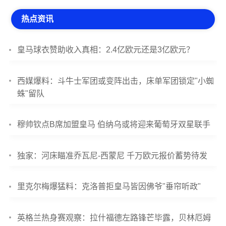
热点资讯
皇马球衣赞助收入真相：2.4亿欧元还是3亿欧元？
西媒爆料：斗牛士军团或变阵出击，床单军团锁定"小蜘
蛛"留队
穆帅钦点B席加盟皇马 伯纳乌或将迎来葡萄牙双星联手
独家：河床瞄准乔瓦尼-西蒙尼 千万欧元报价蓄势待发
里克尔梅爆猛料：克洛普拒皇马皆因佛爷"垂帘听政"
英格兰热身赛观察：拉什福德左路锋芒毕露，贝林厄姆