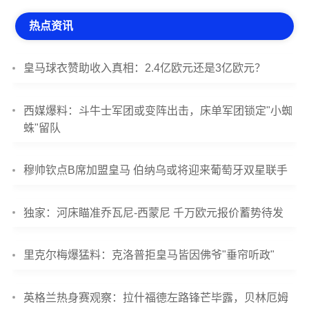
热点资讯
皇马球衣赞助收入真相：2.4亿欧元还是3亿欧元？
西媒爆料：斗牛士军团或变阵出击，床单军团锁定"小蜘
蛛"留队
穆帅钦点B席加盟皇马 伯纳乌或将迎来葡萄牙双星联手
独家：河床瞄准乔瓦尼-西蒙尼 千万欧元报价蓄势待发
里克尔梅爆猛料：克洛普拒皇马皆因佛爷"垂帘听政"
英格兰热身赛观察：拉什福德左路锋芒毕露，贝林厄姆