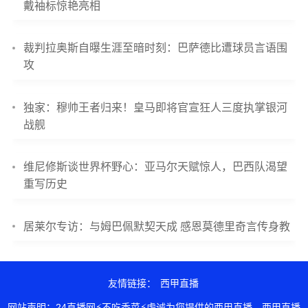
戴袖标惊艳亮相
裁判拉奥斯自曝生涯至暗时刻：巴萨德比遭球员言语围
攻
独家：穆帅王者归来！皇马即将官宣狂人三度执掌银河
战舰
维尼修斯谈世界杯野心：亚马尔天赋惊人，巴西队渴望
重写历史
居莱尔专访：与姆巴佩默契天成 感恩莫德里奇言传身教
友情链接：
西甲直播
网站声明：24直播网⚡不吃香菜⚡虔诚为您提供的西甲直播，西甲直播