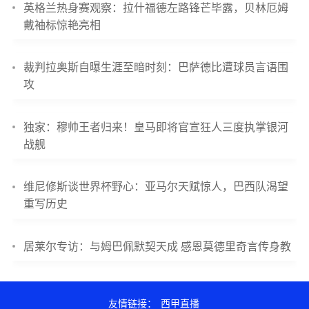
英格兰热身赛观察：拉什福德左路锋芒毕露，贝林厄姆
戴袖标惊艳亮相
裁判拉奥斯自曝生涯至暗时刻：巴萨德比遭球员言语围
攻
独家：穆帅王者归来！皇马即将官宣狂人三度执掌银河
战舰
维尼修斯谈世界杯野心：亚马尔天赋惊人，巴西队渴望
重写历史
居莱尔专访：与姆巴佩默契天成 感恩莫德里奇言传身教
友情链接：
西甲直播