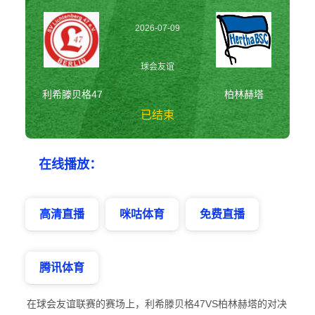
2026-07-09
00:30:00
球会友谊
利希滕贝格47
柏林赫塔
已结束
利希滕贝格47vs柏
在线播放：
林赫塔 球会友谊
高清直播
咪咕体育
免费直播
腾讯体育
在球会友谊联赛的赛场上，利希滕贝格47VS柏林赫塔的对决