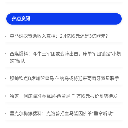
热点资讯
皇马球衣赞助收入真相：2.4亿欧元还是3亿欧元？
西媒爆料：斗牛士军团或变阵出击，床单军团锁定"小蜘
蛛"留队
穆帅钦点B席加盟皇马 伯纳乌或将迎来葡萄牙双星联手
独家：河床瞄准乔瓦尼-西蒙尼 千万欧元报价蓄势待发
里克尔梅爆猛料：克洛普拒皇马皆因佛爷"垂帘听政"