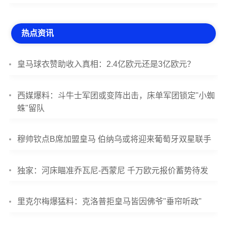
热点资讯
皇马球衣赞助收入真相：2.4亿欧元还是3亿欧元？
西媒爆料：斗牛士军团或变阵出击，床单军团锁定"小蜘
蛛"留队
穆帅钦点B席加盟皇马 伯纳乌或将迎来葡萄牙双星联手
独家：河床瞄准乔瓦尼-西蒙尼 千万欧元报价蓄势待发
里克尔梅爆猛料：克洛普拒皇马皆因佛爷"垂帘听政"