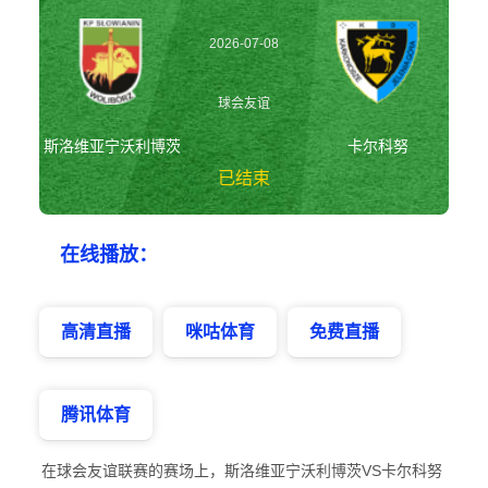
2026-07-08
23:30:00
球会友谊
斯洛维亚宁沃利博茨
卡尔科努
已结束
斯洛维亚宁沃利博
在线播放：
茨vs卡尔科努 球
会友谊
高清直播
咪咕体育
免费直播
腾讯体育
在球会友谊联赛的赛场上，斯洛维亚宁沃利博茨VS卡尔科努