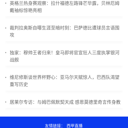
英格兰热身赛观察：拉什福德左路锋芒毕露，贝林厄姆
戴袖标惊艳亮相
裁判拉奥斯自曝生涯至暗时刻：巴萨德比遭球员言语围
攻
独家：穆帅王者归来！皇马即将官宣狂人三度执掌银河
战舰
维尼修斯谈世界杯野心：亚马尔天赋惊人，巴西队渴望
重写历史
居莱尔专访：与姆巴佩默契天成 感恩莫德里奇言传身教
友情链接：
西甲直播