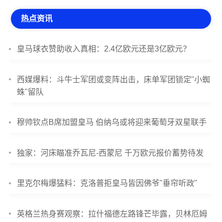
热点资讯
皇马球衣赞助收入真相：2.4亿欧元还是3亿欧元？
西媒爆料：斗牛士军团或变阵出击，床单军团锁定"小蜘
蛛"留队
穆帅钦点B席加盟皇马 伯纳乌或将迎来葡萄牙双星联手
独家：河床瞄准乔瓦尼-西蒙尼 千万欧元报价蓄势待发
里克尔梅爆猛料：克洛普拒皇马皆因佛爷"垂帘听政"
英格兰热身赛观察：拉什福德左路锋芒毕露，贝林厄姆