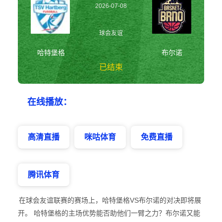
2026-07-08
23:00:00
球会友谊
哈特堡格
布尔诺
已结束
哈特堡格vs布尔诺
在线播放：
球会友谊
高清直播
咪咕体育
免费直播
腾讯体育
在球会友谊联赛的赛场上，哈特堡格VS布尔诺的对决即将展
开。 哈特堡格的主场优势能否助他们一臂之力？布尔诺又能