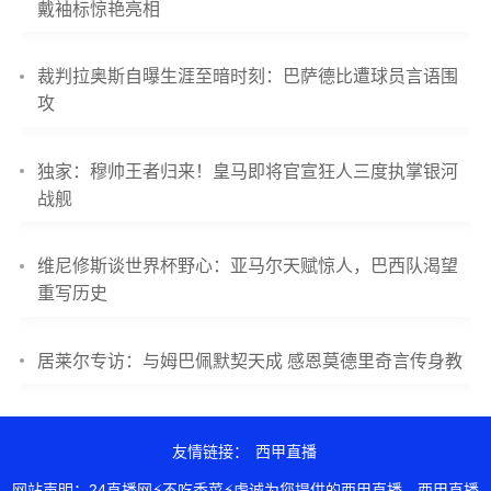
戴袖标惊艳亮相
裁判拉奥斯自曝生涯至暗时刻：巴萨德比遭球员言语围
攻
独家：穆帅王者归来！皇马即将官宣狂人三度执掌银河
战舰
维尼修斯谈世界杯野心：亚马尔天赋惊人，巴西队渴望
重写历史
居莱尔专访：与姆巴佩默契天成 感恩莫德里奇言传身教
友情链接：
西甲直播
网站声明：24直播网⚡不吃香菜⚡虔诚为您提供的西甲直播，西甲直播