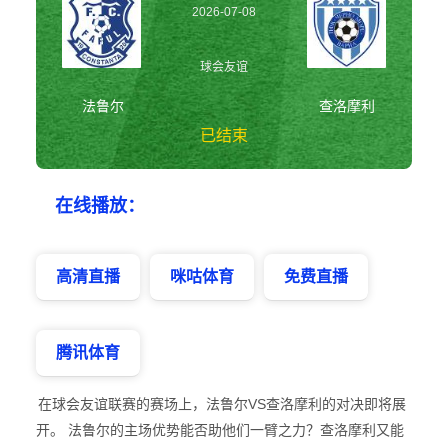
2026-07-08
22:00:00
球会友谊
法鲁尔
查洛摩利
已结束
法鲁尔vs查洛摩利
在线播放：
球会友谊
高清直播
咪咕体育
免费直播
腾讯体育
在球会友谊联赛的赛场上，法鲁尔VS查洛摩利的对决即将展
开。 法鲁尔的主场优势能否助他们一臂之力？查洛摩利又能