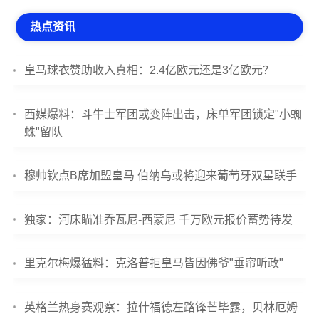
热点资讯
皇马球衣赞助收入真相：2.4亿欧元还是3亿欧元？
西媒爆料：斗牛士军团或变阵出击，床单军团锁定"小蜘
蛛"留队
穆帅钦点B席加盟皇马 伯纳乌或将迎来葡萄牙双星联手
独家：河床瞄准乔瓦尼-西蒙尼 千万欧元报价蓄势待发
里克尔梅爆猛料：克洛普拒皇马皆因佛爷"垂帘听政"
英格兰热身赛观察：拉什福德左路锋芒毕露，贝林厄姆