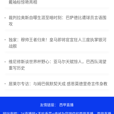
戴袖标惊艳亮相
裁判拉奥斯自曝生涯至暗时刻：巴萨德比遭球员言语围
攻
独家：穆帅王者归来！皇马即将官宣狂人三度执掌银河
战舰
维尼修斯谈世界杯野心：亚马尔天赋惊人，巴西队渴望
重写历史
居莱尔专访：与姆巴佩默契天成 感恩莫德里奇言传身教
友情链接：
西甲直播
网站声明：24直播网⚡不吃香菜⚡虔诚为您提供的西甲直播，西甲直播