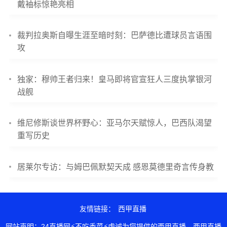
戴袖标惊艳亮相
裁判拉奥斯自曝生涯至暗时刻：巴萨德比遭球员言语围
攻
独家：穆帅王者归来！皇马即将官宣狂人三度执掌银河
战舰
维尼修斯谈世界杯野心：亚马尔天赋惊人，巴西队渴望
重写历史
居莱尔专访：与姆巴佩默契天成 感恩莫德里奇言传身教
友情链接：
西甲直播
网站声明：24直播网⚡不吃香菜⚡虔诚为您提供的西甲直播，西甲直播