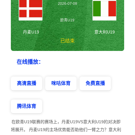
2026-07-08
21:00:00
欧青U19
丹麦U19
意大利U19
已结束
丹麦U19vs意大利
在线播放：
U19 欧青U19
高清直播
咪咕体育
免费直播
腾讯体育
在欧青U19联赛的赛场上，丹麦U19VS意大利U19的对决即
将展开。 丹麦U19的主场优势能否助他们一臂之力？意大利