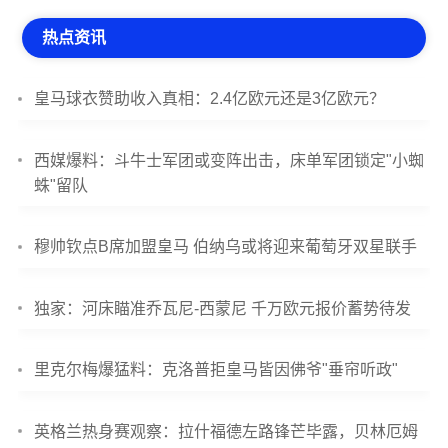
热点资讯
皇马球衣赞助收入真相：2.4亿欧元还是3亿欧元？
西媒爆料：斗牛士军团或变阵出击，床单军团锁定"小蜘
蛛"留队
穆帅钦点B席加盟皇马 伯纳乌或将迎来葡萄牙双星联手
独家：河床瞄准乔瓦尼-西蒙尼 千万欧元报价蓄势待发
里克尔梅爆猛料：克洛普拒皇马皆因佛爷"垂帘听政"
英格兰热身赛观察：拉什福德左路锋芒毕露，贝林厄姆