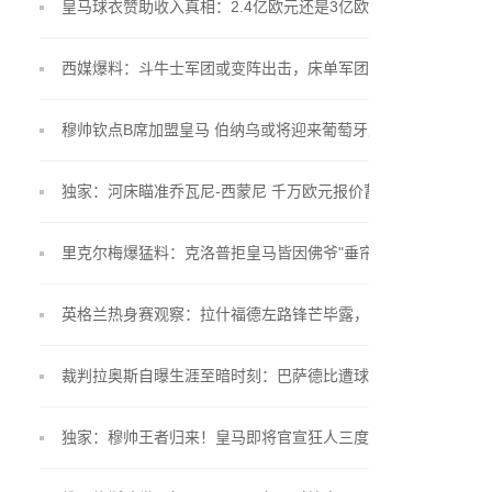
皇马球衣赞助收入真相：2.4亿欧元还是3亿欧元？
西媒爆料：斗牛士军团或变阵出击，床单军团锁定"小
蜘蛛"留队
穆帅钦点B席加盟皇马 伯纳乌或将迎来葡萄牙双星联
手
独家：河床瞄准乔瓦尼-西蒙尼 千万欧元报价蓄势待
发
里克尔梅爆猛料：克洛普拒皇马皆因佛爷"垂帘听政"
英格兰热身赛观察：拉什福德左路锋芒毕露，贝林厄
姆戴袖标惊艳亮相
裁判拉奥斯自曝生涯至暗时刻：巴萨德比遭球员言语
围攻
独家：穆帅王者归来！皇马即将官宣狂人三度执掌银
河战舰