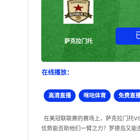
萨克拉门托
在线播放：
高清直播
咪咕体育
免费直
在美冠联联赛的赛场上，萨克拉门托V
优势能否助他们一臂之力？罗德岛又能