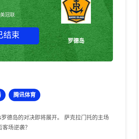
美冠联
已结束
罗德岛
萨克拉门托vs罗德岛 美冠联
播
腾讯体育
S罗德岛的对决即将展开。 萨克拉门托的主场
否客场逆袭？