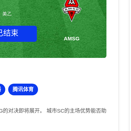
美乙
已结束
AMSG
城市SCvsAMSG 美乙
播
腾讯体育
SG的对决即将展开。 城市SC的主场优势能否助
？