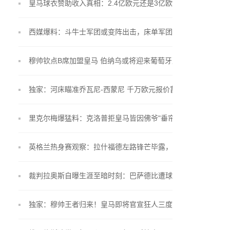
皇马球衣赞助收入真相：2.4亿欧元还是3亿欧元？
西媒爆料：斗牛士军团或变阵出击，床单军团锁定"小
蜘蛛"留队
穆帅钦点B席加盟皇马 伯纳乌或将迎来葡萄牙双星联
手
独家：河床瞄准乔瓦尼-西蒙尼 千万欧元报价蓄势待
发
里克尔梅爆猛料：克洛普拒皇马皆因佛爷"垂帘听政"
英格兰热身赛观察：拉什福德左路锋芒毕露，贝林厄
姆戴袖标惊艳亮相
裁判拉奥斯自曝生涯至暗时刻：巴萨德比遭球员言语
围攻
独家：穆帅王者归来！皇马即将官宣狂人三度执掌银
河战舰