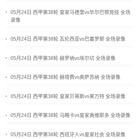
05月24日 西甲第38轮 皇家马德里vs毕尔巴鄂竞技 全场
录像
05月24日 西甲第38轮 瓦伦西亚vs巴塞罗那 全场录像
05月24日 西甲第38轮 赫罗纳vs埃尔切 全场录像
05月24日 西甲第38轮 赫塔费vs奥萨苏纳 全场录像
05月24日 西甲第38轮 皇家贝蒂斯vs莱万特 全场录像
05月24日 西甲第38轮 马略卡vs皇家奥维耶多 全场录像
05月24日 西甲第38轮 西班牙人vs皇家社会 全场录像