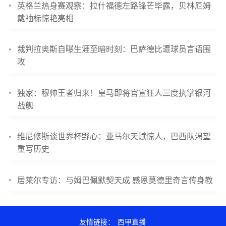
英格兰热身赛观察：拉什福德左路锋芒毕露，贝林厄姆
戴袖标惊艳亮相
裁判拉奥斯自曝生涯至暗时刻：巴萨德比遭球员言语围
攻
独家：穆帅王者归来！皇马即将官宣狂人三度执掌银河
战舰
维尼修斯谈世界杯野心：亚马尔天赋惊人，巴西队渴望
重写历史
居莱尔专访：与姆巴佩默契天成 感恩莫德里奇言传身教
友情链接：
西甲直播