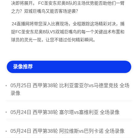
决即将展开。 FC圣安东尼奥B队的主场优势能否助他们一臂
之力？双城巨嘴鸟又能否客场逆袭？
24直播网将带您深入比赛现场，全程跟踪这场精彩对决，捕
捉FC圣安东尼奥B队VS双城巨嘴鸟的每一个关键战术布置和
球员的灵光一现，让您不错过任何精彩瞬间。
录像推荐
05月25日 西甲第38轮 比利亚雷亚尔vs马德里竞技 全场
录像
05月24日 西甲第38轮 塞尔塔vs塞维利亚 全场录像
05月24日 西甲第38轮 阿拉维斯vs巴列卡诺 全场录像