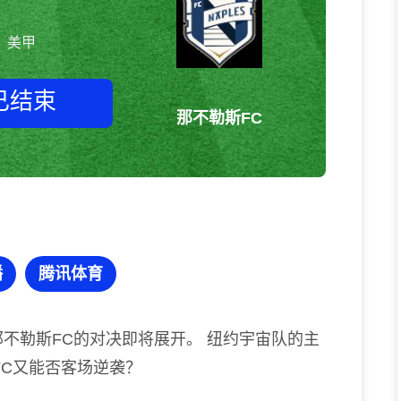
美甲
已结束
那不勒斯FC
纽约宇宙队vs那不勒斯FC 美甲
播
腾讯体育
不勒斯FC的对决即将展开。 纽约宇宙队的主
C又能否客场逆袭？