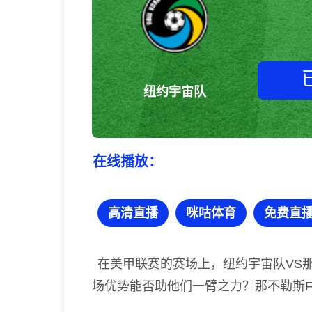
纽约宇宙队
在线播放：
高清直播
咪咕体育
免费直
在美甲联赛的赛场上，纽约宇宙队VS那
场优势能否助他们一臂之力？那不勒斯F