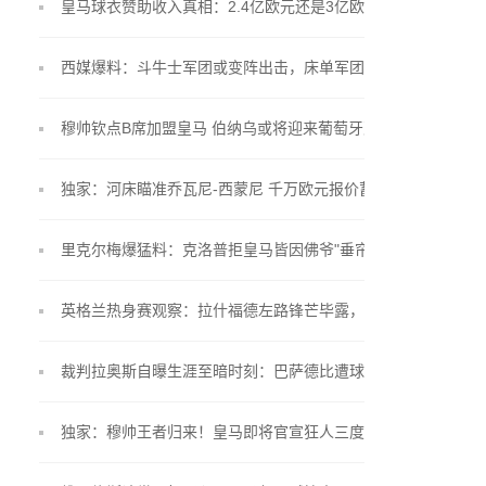
皇马球衣赞助收入真相：2.4亿欧元还是3亿欧元？
西媒爆料：斗牛士军团或变阵出击，床单军团锁定"小
蜘蛛"留队
穆帅钦点B席加盟皇马 伯纳乌或将迎来葡萄牙双星联
手
独家：河床瞄准乔瓦尼-西蒙尼 千万欧元报价蓄势待
发
里克尔梅爆猛料：克洛普拒皇马皆因佛爷"垂帘听政"
英格兰热身赛观察：拉什福德左路锋芒毕露，贝林厄
姆戴袖标惊艳亮相
裁判拉奥斯自曝生涯至暗时刻：巴萨德比遭球员言语
围攻
独家：穆帅王者归来！皇马即将官宣狂人三度执掌银
河战舰