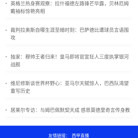
英格兰热身赛观察：拉什福德左路锋芒毕露，贝林厄姆
戴袖标惊艳亮相
裁判拉奥斯自曝生涯至暗时刻：巴萨德比遭球员言语围
攻
独家：穆帅王者归来！皇马即将官宣狂人三度执掌银河
战舰
维尼修斯谈世界杯野心：亚马尔天赋惊人，巴西队渴望
重写历史
居莱尔专访：与姆巴佩默契天成 感恩莫德里奇言传身教
友情链接：
西甲直播