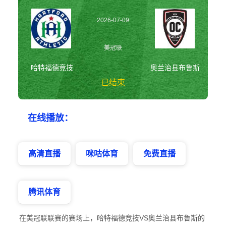
2026-07-09
07:00:00
美冠联
哈特福德竞技
奥兰治县布鲁斯
已结束
哈特福德竞技vs奥
在线播放：
兰治县布鲁斯 美
冠联
高清直播
咪咕体育
免费直播
腾讯体育
在美冠联联赛的赛场上，哈特福德竞技VS奥兰治县布鲁斯的