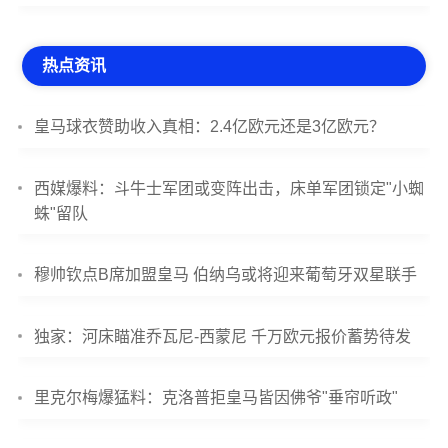
热点资讯
皇马球衣赞助收入真相：2.4亿欧元还是3亿欧元？
西媒爆料：斗牛士军团或变阵出击，床单军团锁定"小蜘
蛛"留队
穆帅钦点B席加盟皇马 伯纳乌或将迎来葡萄牙双星联手
独家：河床瞄准乔瓦尼-西蒙尼 千万欧元报价蓄势待发
里克尔梅爆猛料：克洛普拒皇马皆因佛爷"垂帘听政"