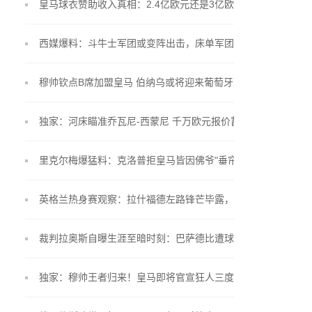
皇马球衣赞助收入真相：2.4亿欧元还是3亿欧元？
西媒爆料：斗牛士军团或变阵出击，床单军团锁定"小
蜘蛛"留队
穆帅钦点B席加盟皇马 伯纳乌或将迎来葡萄牙双星联
手
独家：河床瞄准乔瓦尼-西蒙尼 千万欧元报价蓄势待
发
里克尔梅爆猛料：克洛普拒皇马皆因佛爷"垂帘听政"
英格兰热身赛观察：拉什福德左路锋芒毕露，贝林厄
姆戴袖标惊艳亮相
裁判拉奥斯自曝生涯至暗时刻：巴萨德比遭球员言语
围攻
独家：穆帅王者归来！皇马即将官宣狂人三度执掌银
河战舰