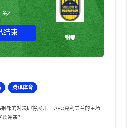
美乙
已结束
钢都
AFC克利夫兰vs钢都 美乙
播
腾讯体育
S钢都的对决即将展开。 AFC克利夫兰的主场
客场逆袭？