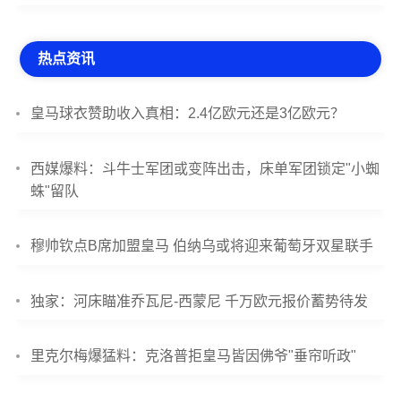
热点资讯
皇马球衣赞助收入真相：2.4亿欧元还是3亿欧元？
西媒爆料：斗牛士军团或变阵出击，床单军团锁定"小蜘
蛛"留队
穆帅钦点B席加盟皇马 伯纳乌或将迎来葡萄牙双星联手
独家：河床瞄准乔瓦尼-西蒙尼 千万欧元报价蓄势待发
里克尔梅爆猛料：克洛普拒皇马皆因佛爷"垂帘听政"