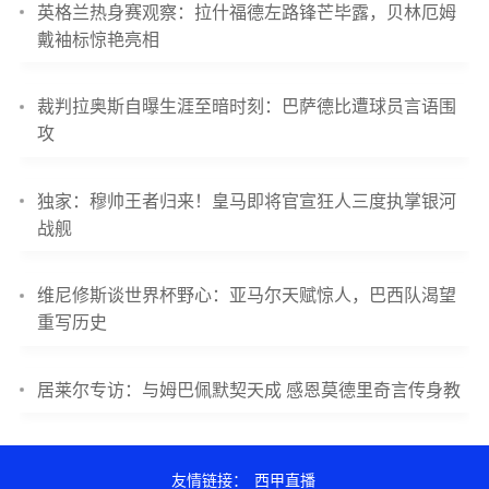
英格兰热身赛观察：拉什福德左路锋芒毕露，贝林厄姆
戴袖标惊艳亮相
裁判拉奥斯自曝生涯至暗时刻：巴萨德比遭球员言语围
攻
独家：穆帅王者归来！皇马即将官宣狂人三度执掌银河
战舰
维尼修斯谈世界杯野心：亚马尔天赋惊人，巴西队渴望
重写历史
居莱尔专访：与姆巴佩默契天成 感恩莫德里奇言传身教
友情链接：
西甲直播