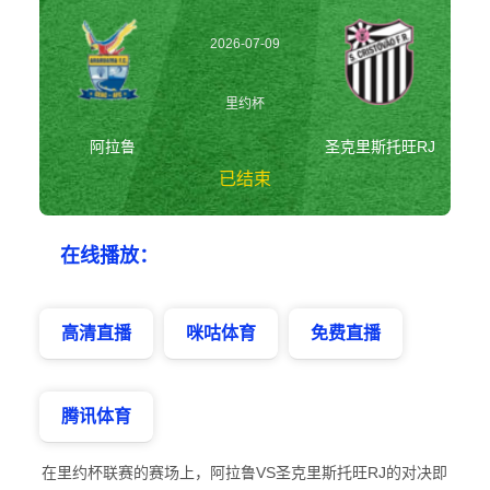
2026-07-09
01:45:00
里约杯
阿拉鲁
圣克里斯托旺RJ
已结束
阿拉鲁vs圣克里斯
在线播放：
托旺RJ 里约杯
高清直播
咪咕体育
免费直播
腾讯体育
在里约杯联赛的赛场上，阿拉鲁VS圣克里斯托旺RJ的对决即