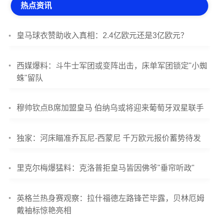
热点资讯
皇马球衣赞助收入真相：2.4亿欧元还是3亿欧元？
西媒爆料：斗牛士军团或变阵出击，床单军团锁定"小蜘
蛛"留队
穆帅钦点B席加盟皇马 伯纳乌或将迎来葡萄牙双星联手
独家：河床瞄准乔瓦尼-西蒙尼 千万欧元报价蓄势待发
里克尔梅爆猛料：克洛普拒皇马皆因佛爷"垂帘听政"
英格兰热身赛观察：拉什福德左路锋芒毕露，贝林厄姆
戴袖标惊艳亮相