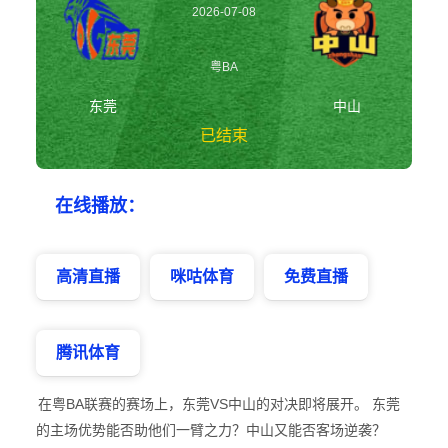
2026-07-08
19:30:00
粤BA
东莞
中山
已结束
东莞vs中山 粤BA
在线播放：
高清直播
咪咕体育
免费直播
腾讯体育
在粤BA联赛的赛场上，东莞VS中山的对决即将展开。 东莞
的主场优势能否助他们一臂之力？中山又能否客场逆袭？