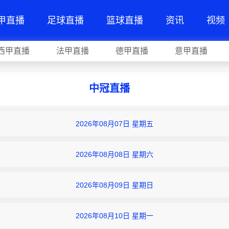
甲直播
足球直播
篮球直播
资讯
视频
西甲直播
法甲直播
德甲直播
意甲直播
中冠直播
2026年08月07日 星期五
2026年08月08日 星期六
2026年08月09日 星期日
2026年08月10日 星期一