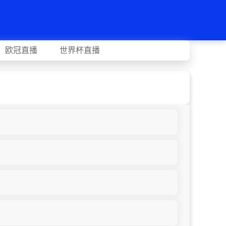
欧冠直播
世界杯直播