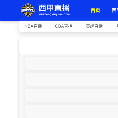
首页
西
NBA直播
CBA直播
英超直播