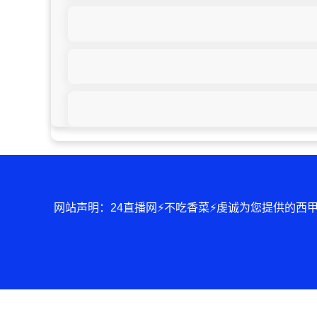
网站声明：24直播网⚡不吃香菜⚡虔诚为您提供的西