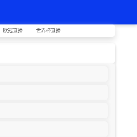
欧冠直播
世界杯直播