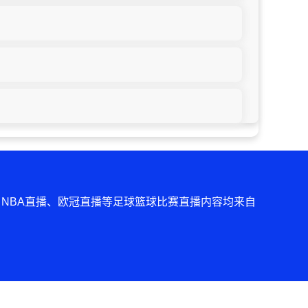
、NBA直播、欧冠直播等足球篮球比赛直播内容均来自