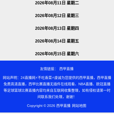
2026年08月11日 星期二
2026年08月12日 星期三
2026年08月13日 星期四
2026年08月14日 星期五
2026年08月15日 星期六
友情链接：
西甲直播
网站声明：24直播网⚡不吃香菜⚡虔诚为您提供的西甲直播，西甲直播
免费高清直播，西甲比赛直播无插件在线观看、NBA直播、欧冠直播
等足球篮球比赛直播内容均来自互联网收集整理，如有侵权请第一时
间联系我们处理，谢谢！
Copyright © 2026 西甲直播
网站地图